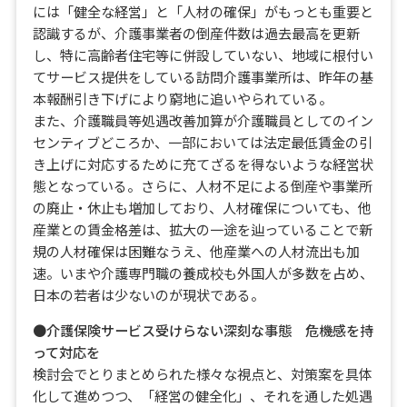
には「健全な経営」と「人材の確保」がもっとも重要と
認識するが、介護事業者の倒産件数は過去最高を更新
し、特に高齢者住宅等に併設していない、地域に根付い
てサービス提供をしている訪問介護事業所は、昨年の基
本報酬引き下げにより窮地に追いやられている。
また、介護職員等処遇改善加算が介護職員としてのイン
センティブどころか、一部においては法定最低賃金の引
き上げに対応するために充てざるを得ないような経営状
態となっている。さらに、人材不足による倒産や事業所
の廃止・休止も増加しており、人材確保についても、他
産業との賃金格差は、拡大の一途を辿っていることで新
規の人材確保は困難なうえ、他産業への人材流出も加
速。いまや介護専門職の養成校も外国人が多数を占め、
日本の若者は少ないのが現状である。
●介護保険サービス受けらない深刻な事態 危機感を持
って対応を
検討会でとりまとめられた様々な視点と、対策案を具体
化して進めつつ、「経営の健全化」、それを通した処遇