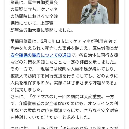
議員は、厚生労働委員会
の質疑に立ち、ケアマネ
の訪問時における安全確
保策について、上野賢一
郎厚生労働大臣に質問しました。
早稲田議員は、6月に川口市にてケアマネが利用者宅で
危害を加えられて死亡した事件を踏まえ、厚生労働省が
安全確保の徹底についての通知
で、各自治体に同行支援
などの対策を周知したことに一定の評価を示しました。
その一方で、「現場では深刻な人員不足が続いており、
複数人で訪問する同行支援を行うにしても、どのように
人員を確保するのか。実際にはさまざまな課題がある」
と指摘しました。
さらに、「ケアマネの月一回の訪問は大変重要。一方
で、介護従事者の安全確保のためにも、オンラインの利
用などの柔軟な対応を周知するほか、さらなる安全対策
を検討していただきたい」と求めました。
これに対し、上野大臣は「現行の取り扱いも踏まえなが