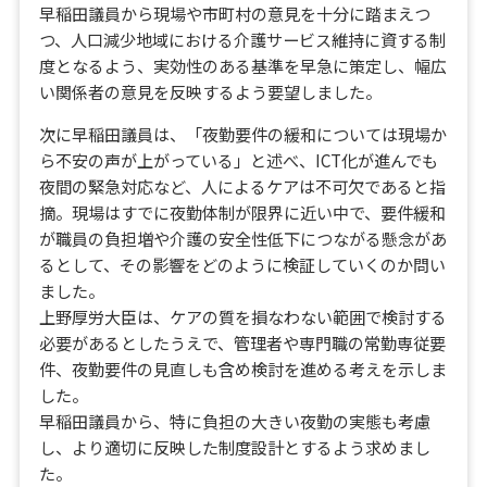
早稲田議員から現場や市町村の意見を十分に踏まえつ
つ、人口減少地域における介護サービス維持に資する制
度となるよう、実効性のある基準を早急に策定し、幅広
い関係者の意見を反映するよう要望しました。
次に早稲田議員は、「夜勤要件の緩和については現場か
ら不安の声が上がっている」と述べ、ICT化が進んでも
夜間の緊急対応など、人によるケアは不可欠であると指
摘。現場はすでに夜勤体制が限界に近い中で、要件緩和
が職員の負担増や介護の安全性低下につながる懸念があ
るとして、その影響をどのように検証していくのか問い
ました。
上野厚労大臣は、ケアの質を損なわない範囲で検討する
必要があるとしたうえで、管理者や専門職の常勤専従要
件、夜勤要件の見直しも含め検討を進める考えを示しま
した。
早稲田議員から、特に負担の大きい夜勤の実態も考慮
し、より適切に反映した制度設計とするよう求めまし
た。