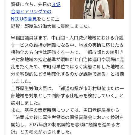
質疑に立ち、先日の
３党
合同ヒアリングでの
NCCUの意見
をもとに上
野賢一郎厚生労働大臣に質問しました。
早稲田議員はまず、中山間・人口減少地域における介護
サービスの維持が困難になる中、地域の実情に応じた支
援強化の方向性は評価する一方で、「都市部との線引き
や対象地域の指定基準が曖昧だと自治体運用や現場に混
乱を招くため、市町村単位ではなく実態に即した地域区
分を客観的にどう明確化するのかが課題である」と指摘
しました。
上野厚生労働大臣は、「都道府県が市町村単位または一
部地域を対象として判断する仕組みを検討していく」と
説明しました。
また、基準の策定時期については、黒田老健局長から
「法案成立後に厚生労働省の関係審議会において検討を
開始し、2027年度の制度開始を念頭に議論を進める方
針」との考えが示されました。