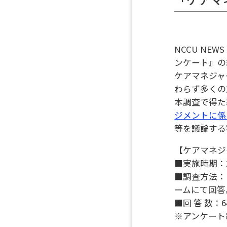
NCCU NE
ンケート』の
ケアマネジャ
わらず多くの
本調査で得た
ジメントに係
等を議論する
【ケアマネジ
■実施時期：2
■調査方法：
ームにて回答
■回 答 数
※アンケート