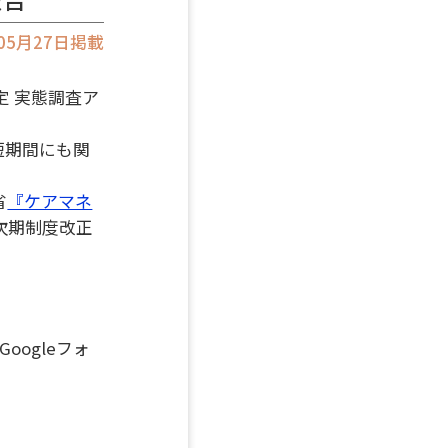
年05月27日掲載
定 実態調査ア
短期間にも関
省
『ケアマネ
次期制度改正
oogleフォ