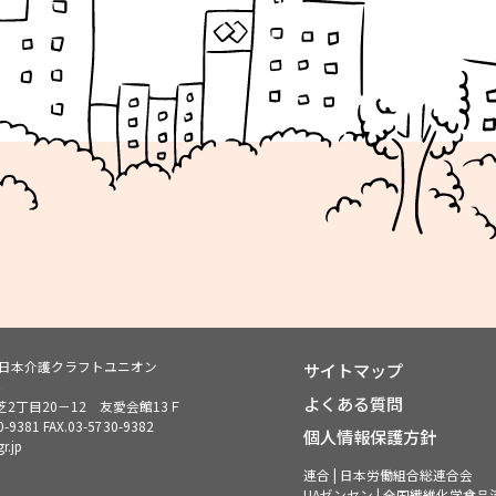
ン日本介護クラフトユニオン
サイトマップ
よくある質問
2丁目20－12 友愛会館13Ｆ
0-9381
FAX.03-5730-9382
個人情報保護方針
r.jp
連合 | 日本労働組合総連合会
UAゼンセン | 全国繊維化学食