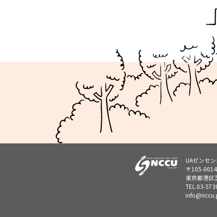
UAゼンセ
〒105-0014
東京都港区芝
TEL.
03-573
info@nccu.g