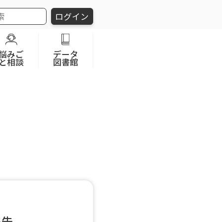
ログイン
悩みご
データ
と相談
図書館
報告