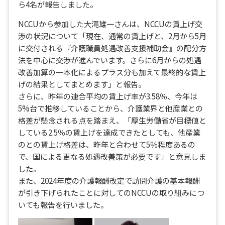
ら4名が報告しました。
NCCUから参加した大滝雄一さんは、NCCUの賃上げ交
渉の状況について「現在、通常の賃上げと、2月から5月
に交付される『介護職員処遇改善支援補助金』の配分方
法を中心に交渉が進んでいます。さらに6月からの処遇
改善加算の一本化によるプラス分も加えて最終的な賃上
げの結果としてまとめます」と報告。
さらに、昨年の連合平均の賃上げ率が3.58％、今年は
5%台で推移していることから、介護業界と他産業との
格差が懸念される点を踏まえ、「厚生労働省が目標値と
している2.5％の賃上げを達成できたとしても、他産業
のとの賃上げ格差は、昨年と合わせて5％程度あるの
で、国による更なる処遇改善策が必要です」と意見しま
した。
また、2024年度の介護報酬改定で訪問介護の基本報酬
が引き下げられたことに対してのNCCUの取り組みにつ
いても報告を行いました。