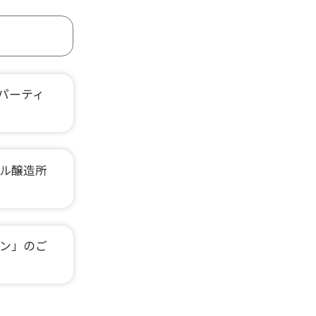
パーティ
ル醸造所
ン」のご