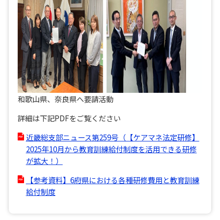
和歌山県、奈良県へ要請活動
詳細は下記PDFをご覧ください
近畿総支部ニュース第259号（【ケアマネ法定研修】
2025年10月から教育訓練給付制度を活用できる研修
が拡大！）
【参考資料】6府県における各種研修費用と教育訓練
給付制度