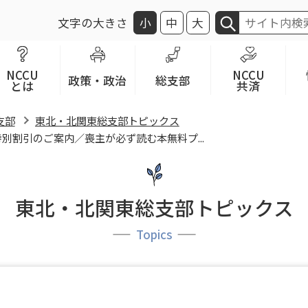
文字の大きさ
小
中
大
NCCU
NCCU
政策・政治
総支部
とは
共済
支部
東北・北関東総支部トピックス
別割引のご案内／喪主が必ず読む本無料プ...
東北・北関東総支部トピックス
Topics