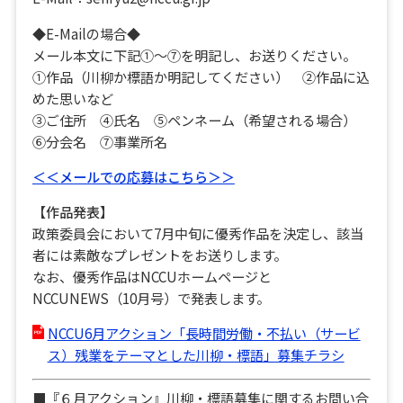
◆E-Mailの場合◆
メール本文に下記①～⑦を明記し、お送りください。
①作品（川柳か標語か明記してください） ②作品に込
めた思いなど
③ご住所 ④氏名 ⑤ペンネーム（希望される場合）
⑥分会名 ⑦事業所名
＜＜メールでの応募はこちら＞＞
【作品発表】
政策委員会において7月中旬に優秀作品を決定し、該当
者には素敵なプレゼントをお送りします。
なお、優秀作品はNCCUホームページと
NCCUNEWS（10月号）で発表します。
NCCU6月アクション「長時間労働・不払い（サービ
ス）残業をテーマとした川柳・標語」募集チラシ
■『６月アクション』川柳・標語募集に関するお問い合