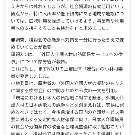
え方からは外れてしまうが、社会資源の有効活用という
観点から、特に入所率が低下傾向にある地域や施設につ
いては、広域利用を促進していけるよう、事業者や利用
者への支援をすることも検討を」と求めました。
●調査、検討会での懸念へ対策を十分に行ったうえで進
めていくことが重要
議題2.では、「外国人介護人材の訪問系サービスへの従
事」について厚労省が報告。
これに対し、まずNCCUの上部団体『連合』の小林司委
員が発言しました。
小林委員は、厚労省の『外国人介護人材の業務の在り方
に関する検討会』の中間まとめから次の一文を引用。
『現場における日本人の負担増に対する懸念、外国人介
護人材の日本語能力の課題などを踏まえれば、安易に認
めるべきではなく、今後急増する国内の介護サービス需
要に対応する安定的な人材確保に向け、日本人介護職員
の賃金や労働条件の改善など環境整備に取り組むことが
重要』と、検討会では慎重論があったことを強調しまし