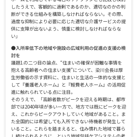
したうえで、客観的に過剰であるのか、適切なのかの判
断ができる仕組みを構築しなければならない。その際、
過度な抑制により必要に応じた適切な介護サービスの提
供に支障が出ないよう、慎重に検討しなければならな
い」
●入所率低下の地域や施設の広域利用の促進の支援の検
討を
議題1.の二つ目の論点、“住まいの確保が困難な事情を
抱える高齢者への住まい支援”について、染川会長は厚
生労働省の示す資料に、住まいと生活の一体的な支援と
して『養護老人ホーム』と『軽費老人ホーム』の活用促
進に触れられている点に注目。
そのうえで、「高齢者数がピークを迎える時期は、都市
部では2040年頃が多い一方で、地方では既にピークを迎
え、これからピークアウトしていく地域があること。ま
た全国的には希望しても入所できない待機者が発生して
いること。これらを踏まえると、住み慣れた地域で暮ら
し続けられるように、という地域包括ケアシステムの考