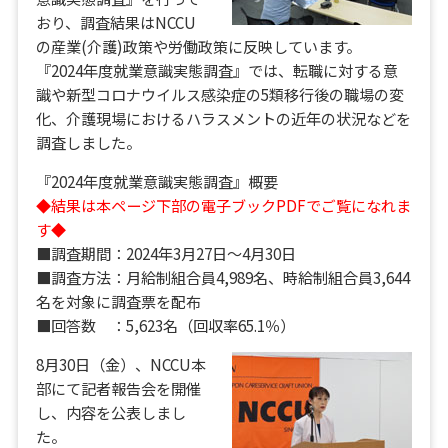
おり、調査結果はNCCU
の産業(介護)政策や労働政策に反映しています。
『2024年度就業意識実態調査』では、転職に対する意
識や新型コロナウイルス感染症の5類移行後の職場の変
化、介護現場におけるハラスメントの近年の状況などを
調査しました。
『2024年度就業意識実態調査』概要
◆結果は本ページ下部の電子ブックPDFでご覧になれま
す◆
■調査期間：2024年3月27日～4月30日
■調査方法：月給制組合員4,989名、時給制組合員3,644
名を対象に調査票を配布
■回答数 ：5,623名（回収率65.1％）
8月30日（金）、NCCU本
部にて記者報告会を開催
し、内容を公表しまし
た。