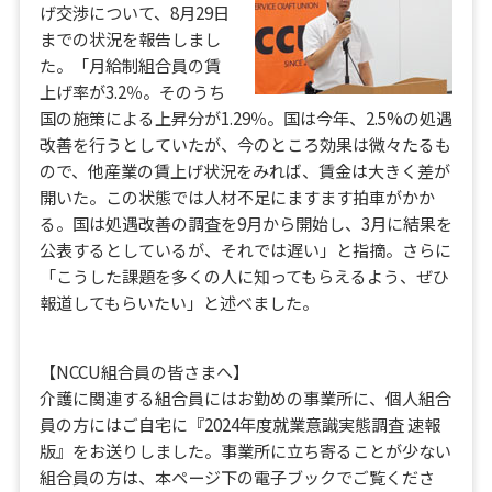
げ交渉について、8月29日
までの状況を報告しまし
た。「月給制組合員の賃
上げ率が3.2％。そのうち
国の施策による上昇分が1.29％。国は今年、2.5%の処遇
改善を行うとしていたが、今のところ効果は微々たるも
ので、他産業の賃上げ状況をみれば、賃金は大きく差が
開いた。この状態では人材不足にますます拍車がかか
る。国は処遇改善の調査を9月から開始し、3月に結果を
公表するとしているが、それでは遅い」と指摘。さらに
「こうした課題を多くの人に知ってもらえるよう、ぜひ
報道してもらいたい」と述べました。
【NCCU組合員の皆さまへ】
介護に関連する組合員にはお勤めの事業所に、個人組合
員の方にはご自宅に『2024年度就業意識実態調査 速報
版』をお送りしました。事業所に立ち寄ることが少ない
組合員の方は、本ページ下の電子ブックでご覧くださ