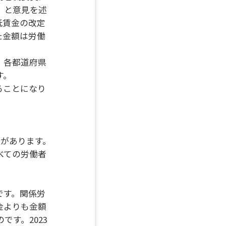
」と意見を述
低賃金の改定
た金額は労働
、各都道府県
す。
ることになり
類があります。
べての労働者
です。関係労
金よりも金額
す。2023