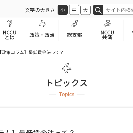
文字の大きさ
小
中
大
NCCU
NCCU
政策・政治
総支部
とは
共済
【政策コラム】最低賃金法って？
トピックス
Topics
ラム】最低賃金法って？