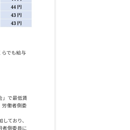
くらでも給与
会」で最低賃
、労働者側委
加しており、
用者側委員に