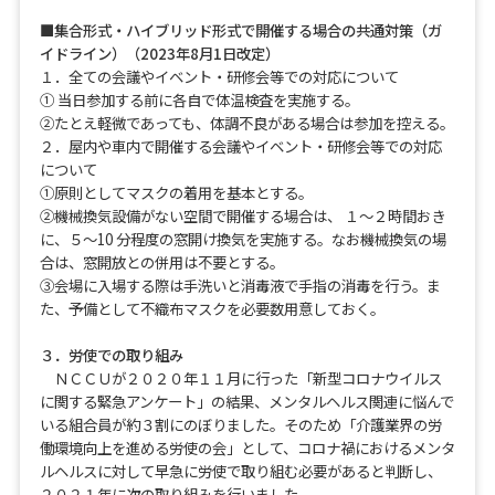
■集合形式・ハイブリッド形式で開催する場合の共通対策（ガ
イドライン）（2023年8月1日改定）
１．全ての会議やイベント・研修会等での対応について
① 当日参加する前に各自で体温検査を実施する。
②たとえ軽微であっても、体調不良がある場合は参加を控える。
２．屋内や車内で開催する会議やイベント・研修会等での対応
について
①原則としてマスクの着用を基本とする。
②機械換気設備がない空間で開催する場合は、 １～２時間おき
に、５～10 分程度の窓開け換気を実施する。なお機械換気の場
合は、窓開放との併用は不要とする。
③会場に入場する際は手洗いと消毒液で手指の消毒を行う。ま
た、予備として不織布マスクを必要数用意しておく。
３．労使での取り組み
ＮＣＣＵが２０２０年１１月に行った「新型コロナウイルス
に関する緊急アンケート」の結果、メンタルヘルス関連に悩んで
いる組合員が約３割にのぼりました。そのため「介護業界の労
働環境向上を進める労使の会」として、コロナ禍におけるメンタ
ルヘルスに対して早急に労使で取り組む必要があると判断し、
２０２１年に次の取り組みを行いました。