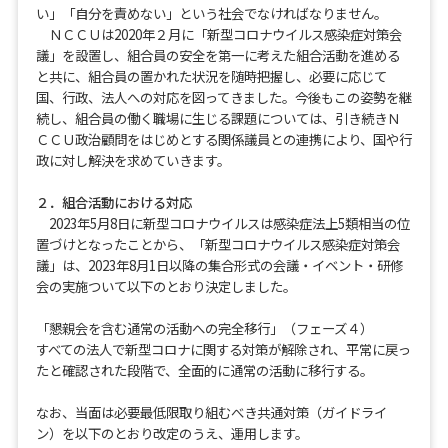
い」「自分を責めない」という社会でなければなりません。
ＮＣＣＵは2020年２月に「新型コロナウイルス感染症対策会
議」を設置し、組合員の安全を第一に考えた組合活動を進める
と共に、組合員の置かれた状況を随時把握し、必要に応じて
国、行政、法人への対応を図ってきました。今後もこの姿勢を継
続し、組合員の働く職場に生じる課題については、引き続きＮ
ＣＣＵ政治顧問をはじめとする関係議員との連携により、国や行
政に対し解決を求めていきます。
２．組合活動における対応
2023年5月8日に新型コロナウイルスは感染症法上5類相当の位
置づけとなったことから、「新型コロナウイルス感染症対策会
議」は、2023年8月1日以降の集合形式の会議・イベント・研修
会の実施ついて以下のとおり決定しました。
「懇親会を含む通常の活動への完全移行」（フェーズ４）
すべての法人で新型コロナに関する対策が解除され、平常に戻っ
たと確認された段階で、全面的に通常の活動に移行する。
なお、当面は必要最低限取り組むべき共通対策（ガイドライ
ン）を以下のとおり改定のうえ、運用します。