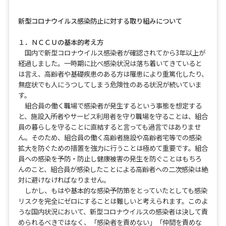
新型コロナウイルス感染防止に対する取り組みについて
１．ＮＣＣＵの基本的考え方
国内で新型コロナウイルス感染者が確認されてから3年以上が
経過しました。一時期に比べ感染状況は落ち着いてきていると
は言え、高齢者や基礎疾患のある方は罹患により重篤化したり、
無症状でも人にうつしてしまう危険性のある状況が続いていま
す。
組合員の働く職場で感染者が発生するという事態を想定する
と、施設入所者やサービス利用者を守り職場を守ることは、組合
員の暮らしを守ることに直結すると言っても過言ではありませ
ん。そのため、組合員の働く高齢者施設や高齢者宅等での感染
拡大を防ぐための措置を強力に行うことは極めて重要です。組合
員への感染を予防・防止し健康被害の発生を防ぐことはもちろ
んのこと、組合員が感染したことによる高齢者への二次感染は絶
対に避けなければなりません。
しかし、もはや基本的な感染予防策をとっていたとしても感染
リスクを完全にゼロにすることは難しいと考えられます。このよ
うな国内状況において、新型コロナウイルスの感染者は決して責
められるべきではなく、「感染者を責めない」「仲間を責めな