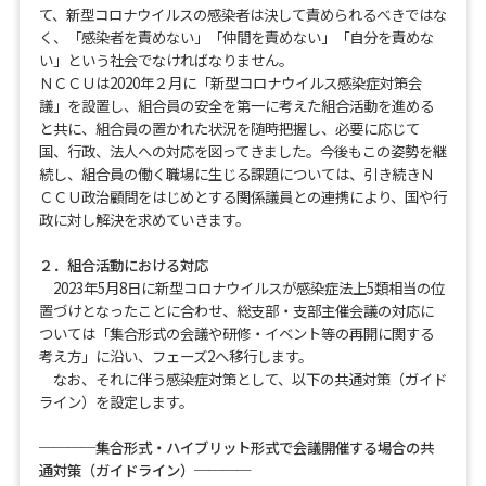
て、新型コロナウイルスの感染者は決して責められるべきではな
く、「感染者を責めない」「仲間を責めない」「自分を責めな
い」という社会でなければなりません。
ＮＣＣＵは2020年２月に「新型コロナウイルス感染症対策会
議」を設置し、組合員の安全を第一に考えた組合活動を進める
と共に、組合員の置かれた状況を随時把握し、必要に応じて
国、行政、法人への対応を図ってきました。今後もこの姿勢を継
続し、組合員の働く職場に生じる課題については、引き続きＮ
ＣＣＵ政治顧問をはじめとする関係議員との連携により、国や行
政に対し解決を求めていきます。
２．組合活動における対応
2023年5月8日に新型コロナウイルスが感染症法上5類相当の位
置づけとなったことに合わせ、総支部・支部主催会議の対応に
ついては「集合形式の会議や研修・イベント等の再開に関する
考え方」に沿い、フェーズ2へ移行します。
なお、それに伴う感染症対策として、以下の共通対策（ガイド
ライン）を設定します。
────集合形式・ハイブリット形式で会議開催する場合の共
通対策（ガイドライン）────