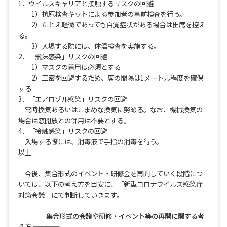
1．ウイルスキャリアと接触するリスクの回避
1）抗原検査キットによる参加者の事前検査を行う。
2）たとえ軽微であっても自覚症状がある場合は出席を控え
る。
3）入場する際には、体温検査を実施する。
2．「飛沫感染」リスクの回避
1）マスクの着用は必須とする
2）三密を回避するため、席の間隔は1メートル程度を確保
する
3．「エアロゾル感染」リスクの回避
常時換気あるいはこまめな換気に努める。なお、機械換気の
場合は窓開放との併用は不要とする。
4．「接触感染」リスクの回避
入場する際には、消毒液で手指の消毒を行う。
以上
今後、集合形式のイベント・研修会を再開していく段階につ
いては、以下の考え方を目安に、「新型コロナウイルス感染症
対策会議」にて判断していきます。
──── 集合形式の会議や研修・イベント等の再開に関する考
え方 ────