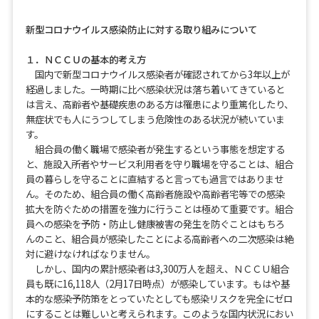
新型コロナウイルス感染防止に対する取り組みについて
１．ＮＣＣＵの基本的考え方
国内で新型コロナウイルス感染者が確認されてから3年以上が
経過しました。一時期に比べ感染状況は落ち着いてきていると
は言え、高齢者や基礎疾患のある方は罹患により重篤化したり、
無症状でも人にうつしてしまう危険性のある状況が続いていま
す。
組合員の働く職場で感染者が発生するという事態を想定する
と、施設入所者やサービス利用者を守り職場を守ることは、組合
員の暮らしを守ることに直結すると言っても過言ではありませ
ん。そのため、組合員の働く高齢者施設や高齢者宅等での感染
拡大を防ぐための措置を強力に行うことは極めて重要です。組合
員への感染を予防・防止し健康被害の発生を防ぐことはもちろ
んのこと、組合員が感染したことによる高齢者への二次感染は絶
対に避けなければなりません。
しかし、国内の累計感染者は3,300万人を超え、ＮＣＣＵ組合
員も既に16,118人（2月17日時点）が感染しています。もはや基
本的な感染予防策をとっていたとしても感染リスクを完全にゼロ
にすることは難しいと考えられます。このような国内状況におい