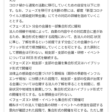
コロナ禍から通常の活動に移行していくための目安を以下に示
す。なお、フェーズを移行する判断の際には、都度「新型コロナ
ウイルス感染症対策会議」にてその対応の詳細を詰めていくこ
ととする。
＜フェ－ズ 1＞
分会の会議を一部集合形式に緩和
法人の規模や地域によって、自粛の内容やその対応度合に差があ
るため、集合形式を検討する段階において、各法人の対応 状況
に準じ、了解を得るという前提でまず分会ごとの会議からハイ
ブリッド形式で順次緩和していくことを可とする。また原則と
して懇親会は行わない。総支部・支部の会議・研修・イベント
については WEB 形式を継続する。
＜フェーズ 2＞
総支部・支部の会議を集合形式又はハイブリッ
ド形式で開催可
法律上の感染症の位置づけが 5 類相当（既存の季節性インフル
エンザ相当）に分類された段階で、総支部・支部の役員が出席す
る会議については在籍する法人の了解を得ることを前提に、感
染状況や地域性を勘案しつつ、集合形式又はハイブリッド形式で
の開催を可とする。なお懇親会は行わない。
＜フェ－ズ 3＞
研修・イベントも集合形式で開催可
概ねすべての法人で組合員の研修・イベントへの参加を容認する
意向が確認された段階で、集合形式の開催を可とする。ただし懇