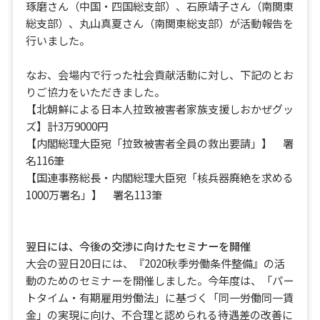
琢磨さん（中国・四国総支部）、石原靖子さん（南関東
総支部）、丸山真夏さん（南関東総支部）が活動報告を
行いました。
なお、会場内で行った社会貢献活動に対し、下記のとお
りご協力をいただきました。
【北朝鮮による日本人拉致被害者家族支援しおかぜグッ
ズ】計3万9000円
【内閣総理大臣宛「拉致被害者全員の救出要請」】 署
名116筆
【国連事務総長・内閣総理大臣宛「核兵器廃絶を求める
1000万署名」】 署名113筆
翌日には、今後の交渉に向けたセミナーを開催
大会の翌日20日には、『2020秋季労働条件整備』の活
動のためのセミナーを開催しました。今年度は、「パー
トタイム・有期雇用労働法」に基づく「同一労働同一賃
金」の実現に向け、不合理と認められる待遇差の改善に