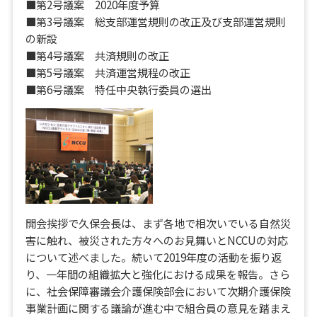
■第2号議案 2020年度予算
■第3号議案 総支部運営規則の改正及び支部運営規則
の新設
■第4号議案 共済規則の改正
■第5号議案 共済運営規程の改正
■第6号議案 特任中央執行委員の選出
開会挨拶で久保会長は、まず各地で相次いでいる自然災
害に触れ、被災された方々へのお見舞いとNCCUの対応
について述べました。続いて2019年度の活動を振り返
り、一年間の組織拡大と強化における成果を報告。さら
に、社会保障審議会介護保険部会において次期介護保険
事業計画に関する議論が進む中で組合員の意見を踏まえ