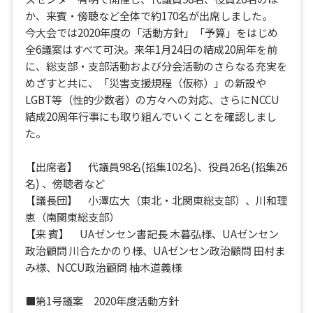
か、来賓・傍聴など全体で約170名が出席しました。
今大会では2020年度の「活動方針」「予算」をはじめ
全6議案はすべて可決。来年1月24日の結成20周年を前
に、総支部・支部活動および分会活動のさらなる充実を
めざすと共に、「災害支援規程（仮称）」の新設や
LGBT等（性的少数者）の方々への対応、さらにNCCU
結成20周年行事にも取り組んでいくことを確認しまし
た。
【出席者】 代議員98名(招集102名)、役員26名(招集26
名) 、傍聴者など
【議長団】 小澤広大（東北・北関東総支部）、川和理
恵（南関東総支部）
【来 賓】 UAゼンセン書記長 木暮弘様、UAゼンセン
政治顧問 川合たかのり様、UAゼンセン政治顧問 田村ま
み様、NCCU政治顧問 柚木道義様
■第1号議案 2020年度活動方針