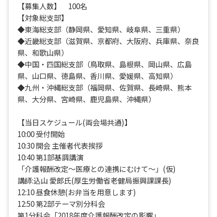
【募集人数】 100名
【対象総支部】
◆東海総支部（静岡県、愛知県、岐阜県、三重県）
◆近畿総支部（滋賀県、京都府、大阪府、兵庫県、奈良
県、和歌山県）
◆中国・四国総支部（鳥取県、島根県、岡山県、広島
県、山口県、徳島県、香川県、愛媛県、高知県）
◆九州・沖縄総支部（福岡県、佐賀県、長崎県、熊本
県、大分県、宮崎県、鹿児島県、沖縄県）
【当日スケジュール(両会場共通)】
10:00 受付開始
10:30 開会 主催者代表挨拶
10:40 第1部基調講演
「介護報酬改定～医療との連携にむけて～」(仮)
講師:込山 愛郎氏(厚生労働省老健局振興課課長)
12:10 昼食休憩(お弁当を用意します)
12:50 第2部テーマ別分科会
第1分科会「2018年度介護報酬改定の影響」