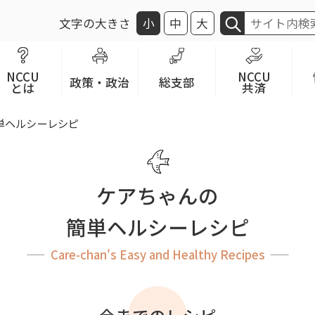
文字の大きさ
小
中
大
NCCU
NCCU
政策・政治
総支部
とは
共済
単ヘルシーレシピ
ケアちゃんの
簡単ヘルシーレシピ
Care-chan's Easy and Healthy Recipes