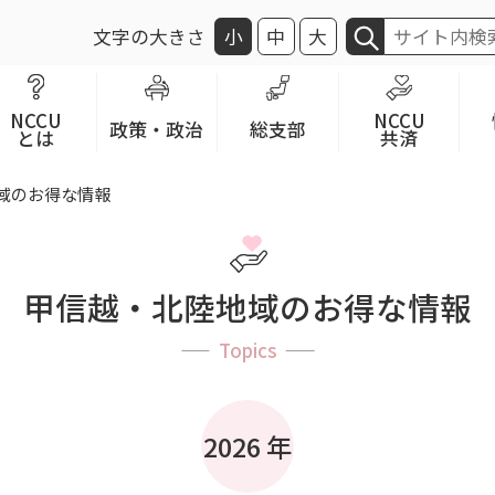
文字の大きさ
小
中
大
NCCU
NCCU
政策・政治
総支部
とは
共済
地域のお得な情報
甲信越・北陸地域のお得な情報
Topics
2026 年