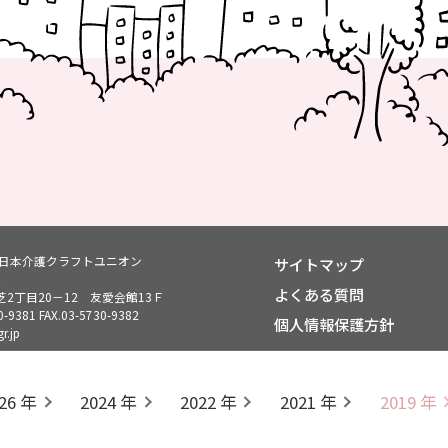
ン日本介護クラフトユニオン
サイトマップ
よくある質問
2丁目20－12 友愛会館13Ｆ
0-9381
FAX.03-5730-9382
個人情報保護方針
r.jp
連合 | 日本労働組合総連合会
UAゼンセン | 全国繊維化学食
26 年
2024 年
2022 年
2021 年
2019 年
Copyright(C)2023-
Nippon Careservice Craft Union all rights reserved.