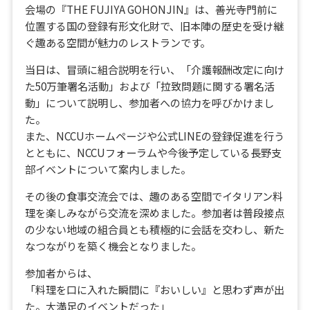
会場の『THE FUJIYA GOHONJIN』は、善光寺門前に
位置する国の登録有形文化財で、旧本陣の歴史を受け継
ぐ趣ある空間が魅力のレストランです。
当日は、冒頭に組合説明を行い、「介護報酬改定に向け
た50万筆署名活動」および「拉致問題に関する署名活
動」について説明し、参加者への協力を呼びかけまし
た。
また、NCCUホームページや公式LINEの登録促進を行う
とともに、NCCUフォーラムや今後予定している長野支
部イベントについて案内しました。
その後の食事交流会では、趣のある空間でイタリアン料
理を楽しみながら交流を深めました。参加者は普段接点
の少ない地域の組合員とも積極的に会話を交わし、新た
なつながりを築く機会となりました。
参加者からは、
「料理を口に入れた瞬間に『おいしい』と思わず声が出
た。大満足のイベントだった」