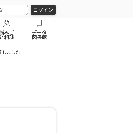
ログイン
悩みご
データ
と相談
図書館
開催しました