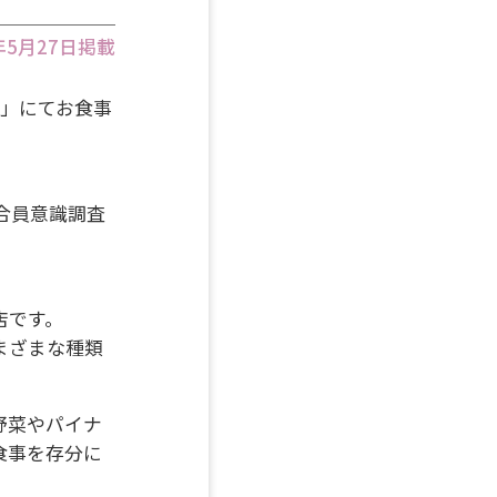
6年5月27日掲載
A」にてお食事
合員意識調査
店です。
まざまな種類
野菜やパイナ
食事を存分に