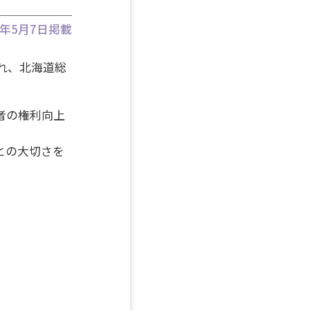
6年5月7日掲載
れ、北海道総
者の権利向上
との大切さを