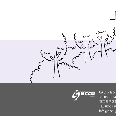
UAゼンセ
〒105-0014
東京都港区芝
TEL.
03-573
info@nccu.g