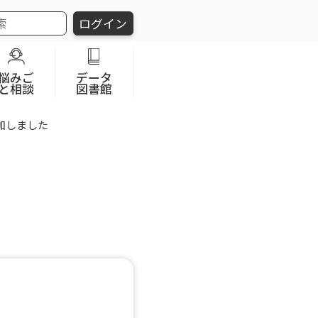
ログイン
悩みご
データ
と相談
図書館
加しました
た