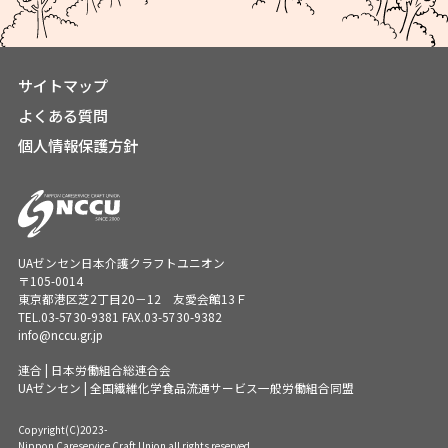
サイトマップ
よくある質問
個人情報保護方針
UAゼンセン日本介護クラフトユニオン
〒105-0014
東京都港区芝2丁目20－12 友愛会館13Ｆ
TEL.
03-5730-9381
FAX.03-5730-9382
info@nccu.gr.jp
連合 | 日本労働組合総連合会
UAゼンセン | 全国繊維化学食品流通サービス一般労働組合同盟
Copyright(C)2023-
Nippon Careservice Craft Union all rights reserved.