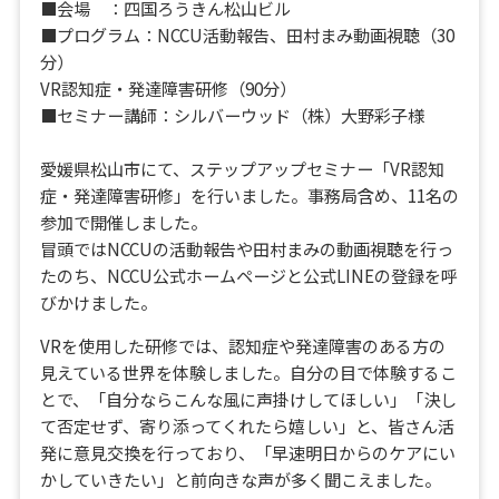
■会場 ：四国ろうきん松山ビル
■プログラム：NCCU活動報告、田村まみ動画視聴（30
分）
VR認知症・発達障害研修（90分）
■セミナー講師：シルバーウッド（株）大野彩子様
愛媛県松山市にて、ステップアップセミナー「VR認知
症・発達障害研修」を行いました。事務局含め、11名の
参加で開催しました。
冒頭ではNCCUの活動報告や田村まみの動画視聴を行っ
たのち、NCCU公式ホームページと公式LINEの登録を呼
びかけました。
VRを使用した研修では、認知症や発達障害のある方の
見えている世界を体験しました。自分の目で体験するこ
とで、「自分ならこんな風に声掛けしてほしい」「決し
て否定せず、寄り添ってくれたら嬉しい」と、皆さん活
発に意見交換を行っており、「早速明日からのケアにい
かしていきたい」と前向きな声が多く聞こえました。