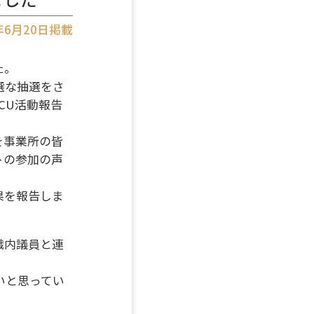
4年6月20日掲載
た。
選な抽選をさ
CU活動報告
を事業所の皆
トの参加の声
果を報告しま
織内議員と連
いと思ってい
。