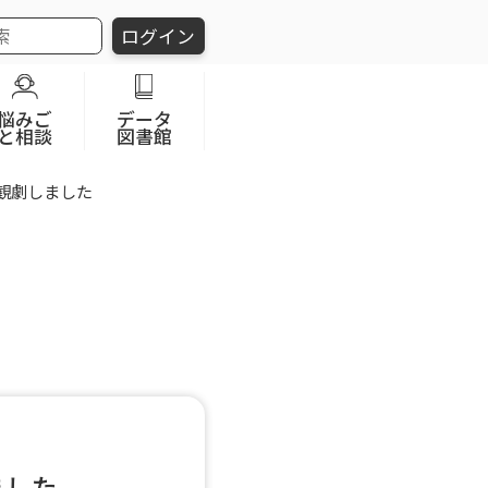
ログイン
悩みご
データ
と相談
図書館
観劇しました
ました