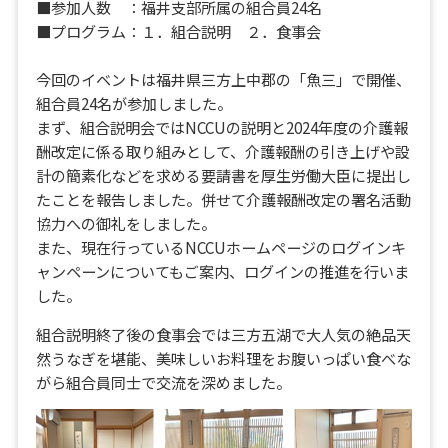
■参加人数 ：福井支部所属の組合員24名
■プログラム：１．組合説明 ２．食事会
今回のイベントは福井県三方上中郡の「魚三」で開催、
組合員24名が参加しました。
まず、組合説明会ではNCCUの説明と2024年度の介護報
酬改定に係る取り組みとして、介護報酬の引き上げや設
計の簡素化などを求める要請書を厚生労働大臣に提出し
たことを報告しました。併せて介護報酬改定の署名活動
協力への御礼をしました。
また、現在行っているNCCUホームページのログインキ
ャンペーンについてもご案内、ログインの推進を行いま
した。
組合説明終了後の食事会では三方五湖で大人気の絶品天
然うなぎを堪能、美味しいお料理をお腹いっぱい食べな
がら組合員同士で交流を深めました。