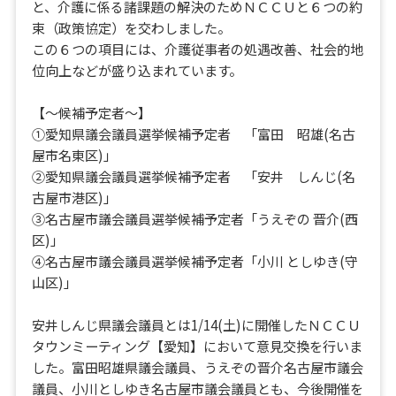
と、介護に係る諸課題の解決のためＮＣＣＵと６つの約
束（政策協定）を交わしました。
この６つの項目には、介護従事者の処遇改善、社会的地
位向上などが盛り込まれています。
【～候補予定者～】
①愛知県議会議員選挙候補予定者 「富田 昭雄(名古
屋市名東区)」
②愛知県議会議員選挙候補予定者 「安井 しんじ(名
古屋市港区)」
③名古屋市議会議員選挙候補予定者「うえぞの 晋介(西
区)」
④名古屋市議会議員選挙候補予定者「小川 としゆき(守
山区)」
安井しんじ県議会議員とは1/14(土)に開催したＮＣＣＵ
タウンミーティング【愛知】において意見交換を行いま
した。富田昭雄県議会議員、うえぞの晋介名古屋市議会
議員、小川としゆき名古屋市議会議員とも、今後開催を