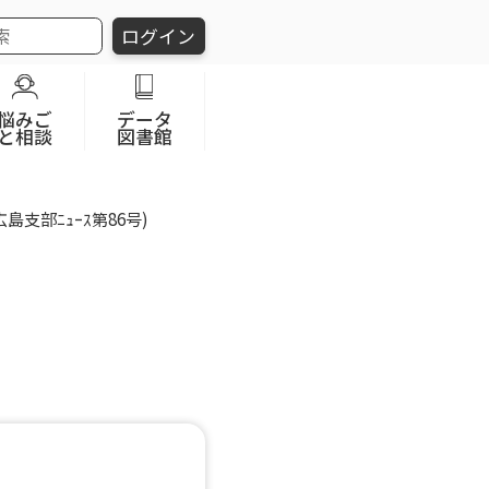
ログイン
悩みご
データ
と相談
図書館
支部ﾆｭｰｽ第86号)