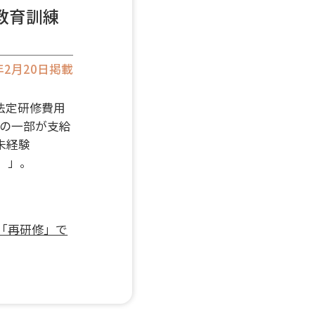
で教育訓練
3年2月20日掲載
法定研修費用
用の一部が支給
未経験
）」。
」「再研修」で