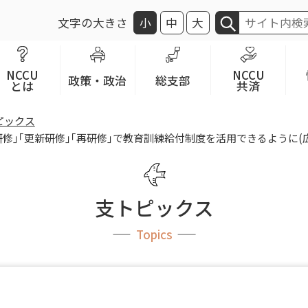
文字の大きさ
小
中
大
NCCU
NCCU
政策・政治
総支部
とは
共済
ピックス
修｣｢更新研修｣｢再研修｣で教育訓練給付制度を活用できるように(広島
支トピックス
Topics