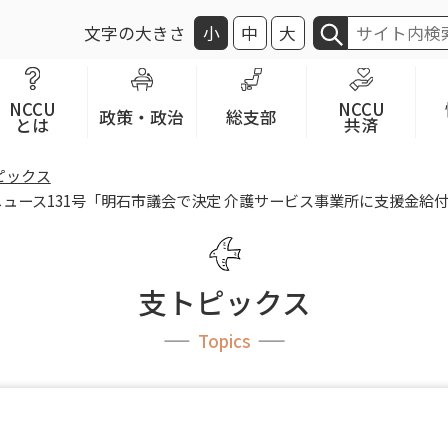
文字の大きさ
小
中
大
NCCU
NCCU
政策・政治
総支部
とは
共済
ピックス
ュース131号「明石市議会で決定 介護サービス事業所に支援金給
支トピックス
Topics