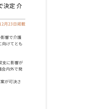
で決定 介
年12月23日掲載
の影響で介護
に向けてとも
。
収支に影響が
議会内外で発
算案が可決さ
。