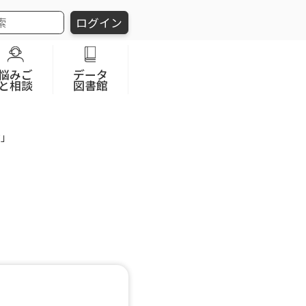
ログイン
悩みご
データ
と相談
図書館
付」