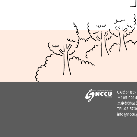
UAゼンセ
〒105-0014
東京都港区芝
TEL.
03-573
info@nccu.g