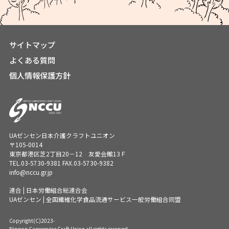
サイトマップ
よくある質問
個人情報保護方針
UAゼンセン日本介護クラフトユニオン
〒105-0014
東京都港区芝2丁目20－12 友愛会館13Ｆ
TEL.
03-5730-9381
FAX.03-5730-9382
info@nccu.gr.jp
連合 | 日本労働組合総連合会
UAゼンセン | 全国繊維化学食品流通サービス一般労働組合同盟
Copyright(C)2023-
Nippon Careservice Craft Union all rights reserved.