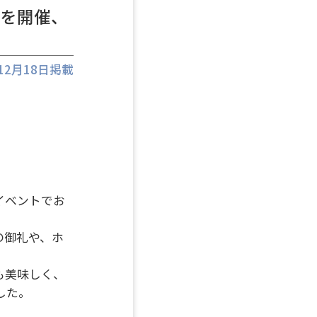
トを開催、
年12月18日掲載
イベントでお
の御礼や、ホ
も美味しく、
した。