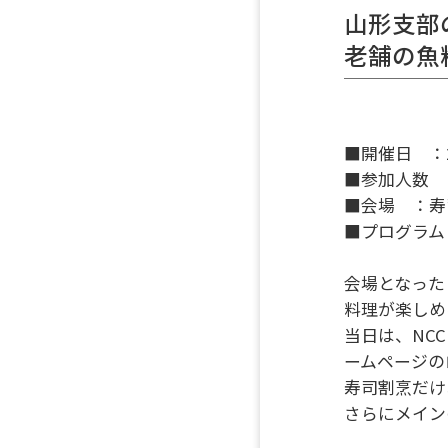
山形支部
老舗の魚
■開催日 ：2
■参加人数 
■会場 ：寿
■プログラム
会場となった
料理が楽しめ
当日は、NC
ームページの
寿司割烹だけ
さらにメイン