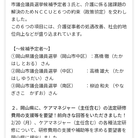
市議会議員選挙候補予定者３氏と、介護に係る諸課題の
解決のためＮＣＣＵと６つの約束（政策協定）を交わし
ました。
この６つの項目には、介護従事者の処遇改善、社会的地
位向上などが盛り込まれています。
【～候補予定者～】
①岡山県議会議員選挙（岡山市中区）：髙橋 徹（たか
はし とおる） さん
②岡山市議会議員選挙（中区） ：高橋 雄大 （たか
はし ゆうだい）さん
③岡山市議会議員選挙（南区） ：柳迫 和夫 （やな
ぎさこ かずお）さん
２．岡山県に、ケアマネジャー（主任含む）の法定研修
費用の支援等を要望！前向きな回答をいただきました！
2/20（月）、ケアマネジャー（主任含む）の各種法定研
修について、研修費用の支援や補助等を求める要望書を
岡山県に提出しました。