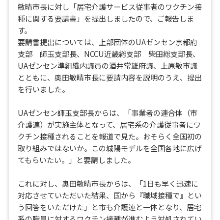
敏晴市長に対し「居宅介護サービス従事者のワクチン接
種に関する要請書」を提出しましたので、ご報告しま
す。
要請書提出については、上部団体のUAゼンセン京都府
支部 師玉支部長、NCCU近畿総支部 柴田総支部長、
UAゼンセン準組織内議員の酒井常雄府議、上原敏市議
とともに、奥田敏晴市長に要請内容を説明のうえ、提出
を行いました。
UAゼンセン師玉支部長からは、「事業者の連合体（市
介護連）が実施主体となって、居宅系の介護従事者にワ
クチン接種されることを報道で見た。おそらく全国初の
取り組みではないか。この城陽モデルを全国各地に広げ
てもらいたい。」と要請しました。
これに対し、奥田敏晴市長からは、「1日も早く迅速に
対応させていただいた結果、国から『職域接種で』とい
う回答をいただけた」と市も介護連と一体となり、居宅
系の職員に対するワクチン接種が進むよう対処されてい